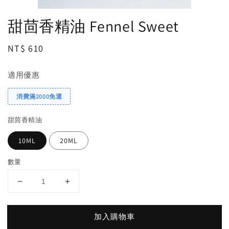
甜茴香精油 Fennel Sweet
Regular
NT$ 610
price
適用優惠
消費滿2000免運
甜茴香精油
10ML
20ML
數量
加入購物車