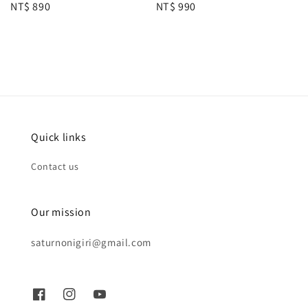
Regular
NT$ 890
Regular
NT$ 990
price
price
Quick links
Contact us
Our mission
saturnonigiri@gmail.com