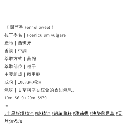
《 甜茴香 Fennel Sweet 》
拉丁學名｜Foeniculum vulgare
產地｜西班牙
香調｜中調
萃取方式｜蒸餾
萃取部位｜種子
主要組成｜酚甲醚
成份｜100%純精油
氣味｜甘草與辛香綜合的香甜氣息。
10ml $610 / 20ml $970
•••
#土星飯糰精油
#純精油
#胡蘿蔔籽
#甜茴香
#快樂鼠尾草
#天
然無添加