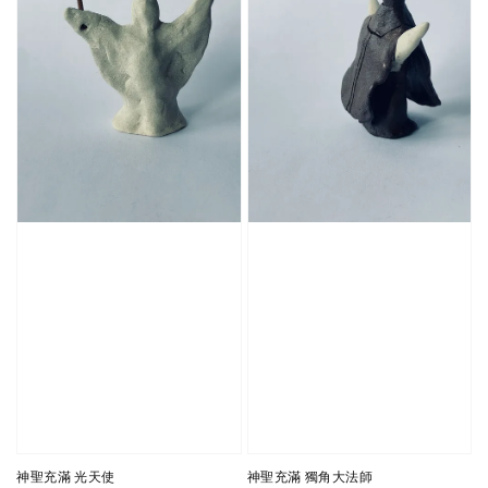
神聖充滿 光天使
神聖充滿 獨角大法師