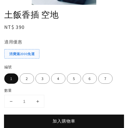
土飯香插 空地
Regular
NT$ 390
price
適用優惠
消費滿2000免運
編號
1
2
3
4
5
6
7
數量
加入購物車