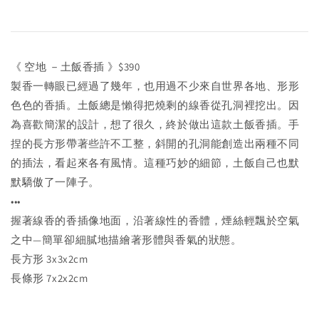
《 空地 －土飯香插 》$390
製香一轉眼已經過了幾年，也用過不少來自世界各地、形形
色色的香插。土飯總是懶得把燒剩的線香從孔洞裡挖出。因
為喜歡簡潔的設計，想了很久，終於做出這款土飯香插。手
捏的長方形帶著些許不工整，斜開的孔洞能創造出兩種不同
的插法，看起來各有風情。這種巧妙的細節，土飯自己也默
默驕傲了一陣子。
•••
握著線香的香插像地面，沿著線性的香體，煙絲輕飄於空氣
之中—簡單卻細膩地描繪著形體與香氣的狀態。
長方形 3x3x2cm
長條形 7x2x2cm