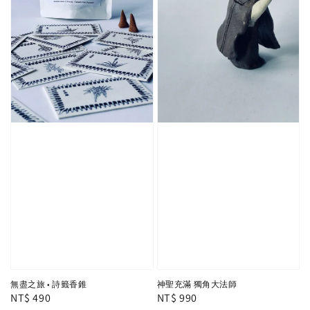
無盡之旅 • 詩籤香錐
神聖充滿 獨角大法師
Regular
NT$ 490
Regular
NT$ 990