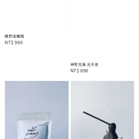
曠野湯蠟燭
Regular
NT$ 980
price
神聖充滿 光天使
Regular
NT$ 890
price