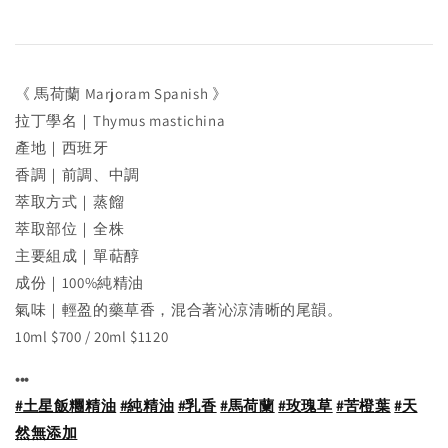
《 馬荷蘭 Marjoram Spanish 》
拉丁學名｜Thymus mastichina
產地｜西班牙
香調｜前調、中調
萃取方式｜蒸餾
萃取部位｜全株
主要組成｜單萜醇
成份｜100%純精油
氣味｜輕盈的藥草香，混合著沁涼清晰的尾韻。
10ml $700 / 20ml $1120
•••
#土星飯糰精油
#純精油
#乳香
#馬荷蘭
#玫瑰草
#苦橙葉
#天
然無添加