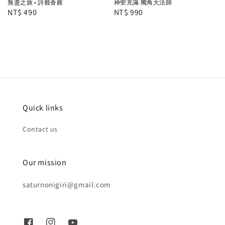
無盡之旅 • 詩籤香錐
神聖充滿 獨角大法師
Regular
NT$ 490
Regular
NT$ 990
price
price
Quick links
Contact us
Our mission
saturnonigiri@gmail.com