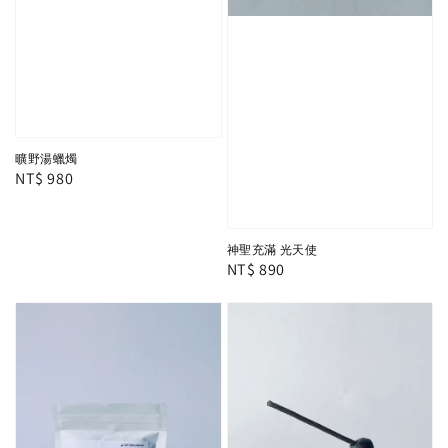
曠野湯蠟燭
Regular
NT$ 980
price
神聖充滿 光天使
Regular
NT$ 890
price