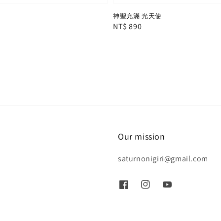
地
神聖充滿 光天使
Regular
NT$ 890
price
Our mission
saturnonigiri@gmail.com