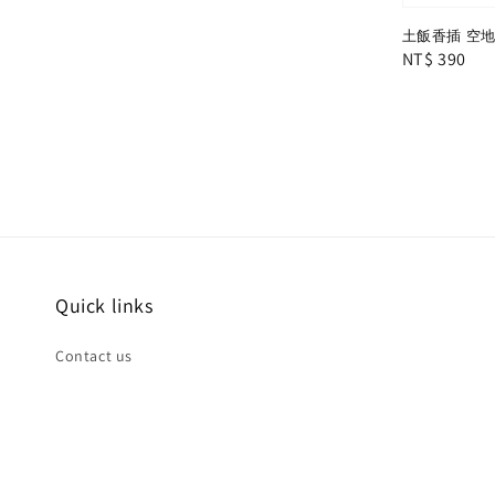
土飯香插 空
Regular
NT$ 390
price
Quick links
Contact us