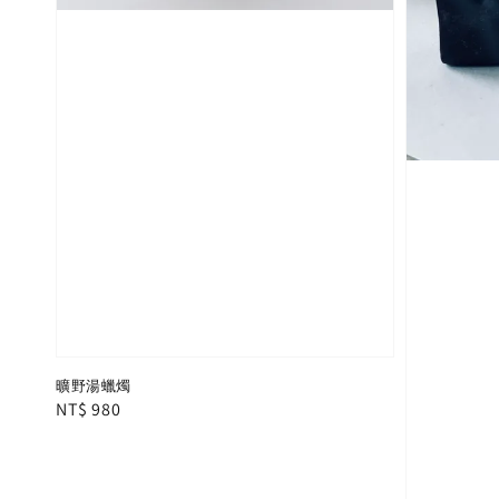
曠野湯蠟燭
Regular
NT$ 980
price