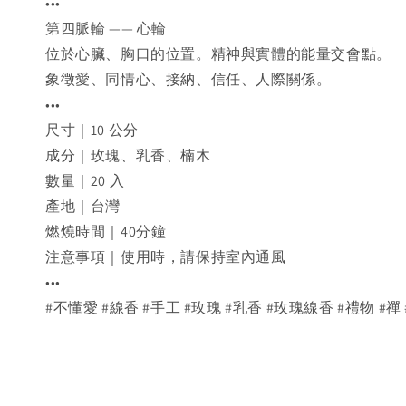
•••
第四脈輪 —— 心輪
位於心臟、胸口的位置。精神與實體的能量交會點。
象徵愛、同情心、接納、信任、人際關係。
•••
尺寸｜10 公分
成分｜玫瑰、乳香、楠木
數量｜20 入
產地｜台灣
燃燒時間｜40分鐘
注意事項｜使用時，請保持室內通風
•••
#不懂愛 #線香 #手工 #玫瑰 #乳香 #玫瑰線香 #禮物 #禪 #rose #