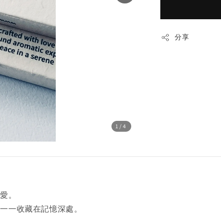
分享
1
/4
的愛。
被一一收藏在記憶深處。