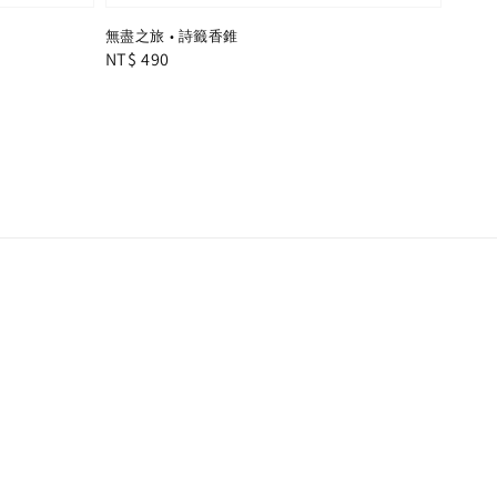
無盡之旅 • 詩籤香錐
Regular
NT$ 490
price