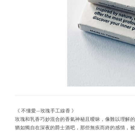
《 不懂愛—玫瑰手工線香 》
玫瑰和乳香巧妙混合的香氣神秘且曖昧，像難以理解
猶如獨自在深夜的爵士酒吧，那些無疾而終的感情，