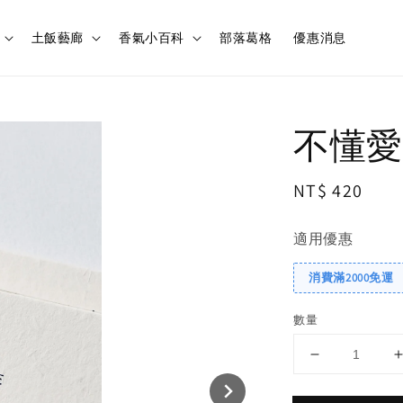
土飯藝廊
香氣小百科
部落葛格
優惠消息
不懂愛
Regular
NT$ 420
price
適用優惠
消費滿2000免運
數量