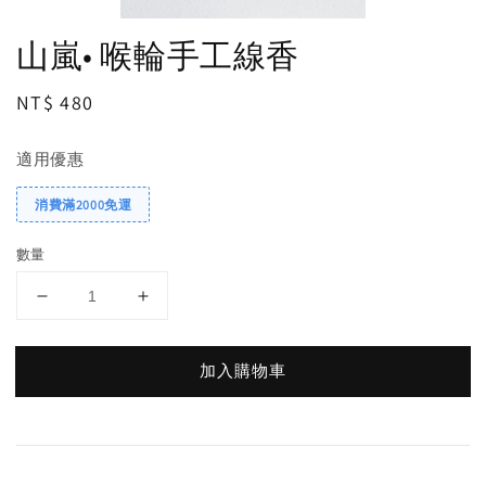
山嵐• 喉輪手工線香
Regular
NT$ 480
price
適用優惠
消費滿2000免運
數量
加入購物車