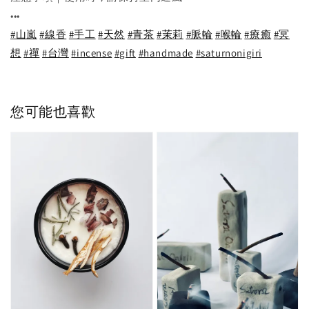
•••
#山嵐
#線香
#手工
#天然
#青茶
#茉莉
#脈輪
#喉輪
#療癒
#冥
想
#禪
#台灣
#incense
#gift
#handmade
#saturnonigiri
您可能也喜歡