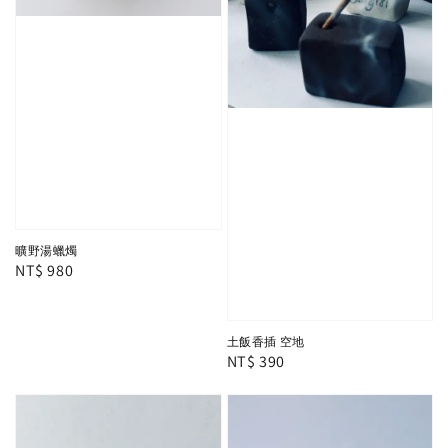
曠野湯蠟燭
Regular
NT$ 980
price
土飯香插 空地
Regular
NT$ 390
price