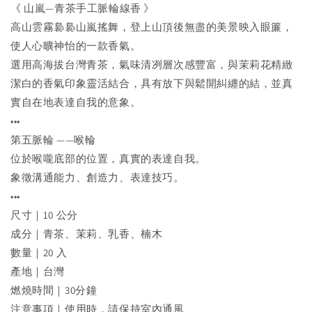
《 山嵐—青茶手工脈輪線香 》
高山雲霧裊裊山嵐搖舞，登上山頂後無盡的美景映入眼簾，
使人心曠神怡的一款香氣。
選用高海拔台灣青茶，氣味清冽層次感豐富，與茉莉花精緻
潔白的香氣印象靈活結合，具有放下與鬆開糾纏的結，並真
實自在地表達自我的意象。
•••
第五脈輪 ——喉輪
位於喉嚨底部的位置，真實的表達自我。
象徵溝通能力、創造力、表達技巧。
•••
尺寸｜10 公分
成分｜青茶、茉莉、乳香、楠木
數量｜20 入
產地｜台灣
燃燒時間｜30分鐘
注意事項｜使用時，請保持室內通風